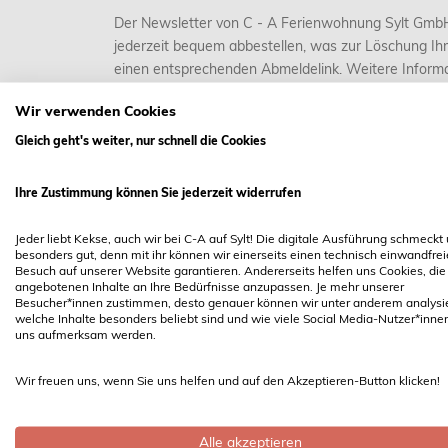
Der Newsletter von C - A Ferienwohnung Sylt GmbH 
jederzeit bequem abbestellen, was zur Löschung Ihr
einen entsprechenden Abmeldelink. Weitere Informa
Wir verwenden Cookies
Gleich geht's weiter, nur schnell die Cookies
Ihre Zustimmung können Sie jederzeit widerrufen
Jeder liebt Kekse, auch wir bei C-A auf Sylt! Die digitale Ausführung schmeckt
besonders gut, denn mit ihr können wir einerseits einen technisch einwandfre
C - A SYLT Ferienwohnung GmbH
Besuch auf unserer Website garantieren. Andererseits helfen uns Cookies, die
angebotenen Inhalte an Ihre Bedürfnisse anzupassen. Je mehr unserer
Boysenstraße 14
Besucher*innen zustimmen, desto genauer können wir unter anderem analysi
welche Inhalte besonders beliebt sind und wie viele Social Media-Nutzer*inne
25980 Sylt / Westerland
uns aufmerksam werden.
Telefon 04651 5175
Wir freuen uns, wenn Sie uns helfen und auf den Akzeptieren-Button klicken!
E-Mail
info@cundasylt.de
Alle akzeptieren