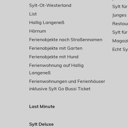
Sylt-Ot-Westerland
Sylt fü
List
Junges 
Hallig Langeneß
Restaur
Hörnum
Sylt für
Ferienobjekte nach Straßennamen
Magazin
Ferienobjekte mit Garten
Echt S
Ferienobjekte mit Hund
Ferienwohnung auf Hallig
Langeneß
Ferienwohnungen und Ferienhäuser
inklusive Sylt Go Bussi Ticket
Last Minute
Sylt Deluxe