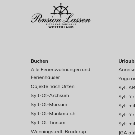
Buchen
Urlaub
Alle Ferienwohnungen und
Anreise
Ferienhäuser
Yoga au
Objekte nach Orten:
Sylt A
Sylt-Ot-Archsum
Sylt fü
Sylt-Ot-Morsum
Sylt m
Sylt-Ot-Munkmarch
Sylt für
Sylt-Ot-Tinnum
Sylt mi
Wenningstedt-Braderup
JGA auf