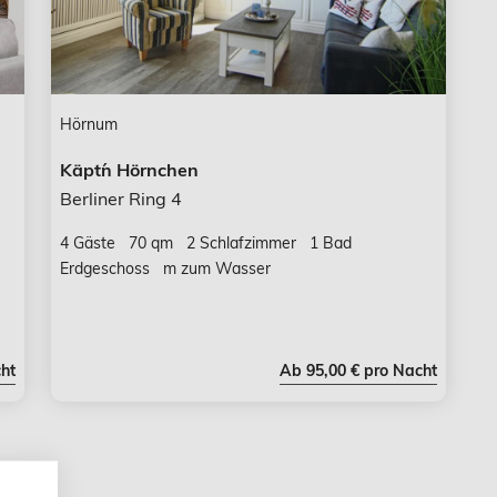
Hörnum
Käpt´n Hörnchen
Berliner Ring 4
4 Gäste
70 qm
2 Schlafzimmer
1 Bad
Erdgeschoss
m zum Wasser
ht
Ab 95,00 € pro Nacht