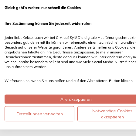
Gleich geht's weiter, nur schnell die Cookies
Ihre Zustimmung können Sie jederzeit widerrufen
Jeder liebt Kekse, auch wir bei C-A auf Sylt! Die digitale Ausführung schmeckt
besonders gut, denn mit ihr können wir einerseits einen technisch einwandfre
Hörnumer Geheimtipps:
Besuch auf unserer Website garantieren. Andererseits helfen uns Cookies, die
angebotenen Inhalte an Ihre Bedürfnisse anzupassen. Je mehr unserer
Besucher*innen zustimmen, desto genauer können wir unter anderem analysi
welche Inhalte besonders beliebt sind und wie viele Social Media-Nutzer*inne
-> Ein Muss: Muscheln essen, direkt vom Mus
uns aufmerksam werden.
genossen, frischer und leckerer gehts nicht!
Wir freuen uns, wenn Sie uns helfen und auf den Akzeptieren-Button klicken!
-> Um das Sauerteigbrot von Bäcker Jens Lun
das an die Bäckerei angeschlossene Café/Re
Alle akzeptieren
geerdeter Kochkunst und liebenswerter hausei
Notwendige Cookies
Einstellungen verwalten
akzeptieren
-> Eine Leuchtturmbesichtigung müssen Sie ei
hier nämlich auch).