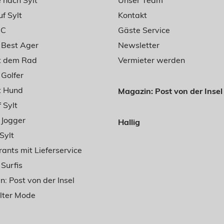
 nach Sylt
Unser Team
f Sylt
Kontakt
BC
Gäste Service
r Best Ager
Newsletter
it dem Rad
Vermieter werden
 Golfer
t Hund
Magazin: Post von der Insel
 Sylt
r Jogger
Hallig
Sylt
ants mit Lieferservice
 Surfis
: Post von der Insel
ylter Mode