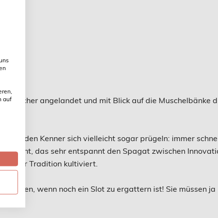
 uns
ien
eren,
n auf
chelfischer angelandet und mit Blick auf die Muschelbänke d
d würden Kenner sich vielleicht sogar prügeln: immer schnel
staurant, das sehr entspannt den Spagat zwischen Innovatio
gener Tradition kultiviert.
nplanen, wenn noch ein Slot zu ergattern ist! Sie müssen ja 