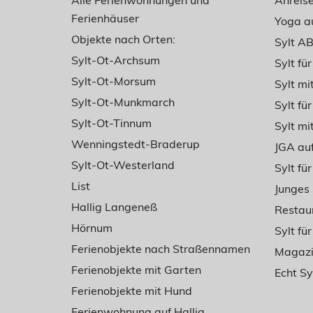
Alle Ferienwohnungen und
Anreise
Ferienhäuser
Yoga au
Objekte nach Orten:
Sylt A
Sylt-Ot-Archsum
Sylt fü
Sylt-Ot-Morsum
Sylt m
Sylt-Ot-Munkmarch
Sylt für
Sylt-Ot-Tinnum
Sylt mi
Wenningstedt-Braderup
JGA auf
Sylt-Ot-Westerland
Sylt fü
List
Junges 
Hallig Langeneß
Restaur
Hörnum
Sylt für
Ferienobjekte nach Straßennamen
Magazin
Ferienobjekte mit Garten
Echt S
Ferienobjekte mit Hund
Ferienwohnung auf Hallig