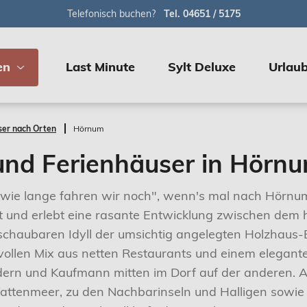
Telefonisch buchen?
Tel. 04651 / 5175
en
Last Minute
Sylt Deluxe
Urlaub
er nach Orten
Hörnum
nd Ferienhäuser in Hörnum
"wie lange fahren wir noch", wenn's mal nach Hörnum
it und erlebt eine rasante Entwicklung zwischen dem
haubaren Idyll der umsichtig angelegten Holzhaus-Be
zvollen Mix aus netten Restaurants und einem elegante
indern und Kaufmann mitten im Dorf auf der anderen. 
attenmeer, zu den Nachbarinseln und Halligen sowie d