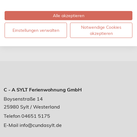
-> Suchen (und finden) Sie den Lister Balkon: eine
Alle akzeptieren
Aussichtsdüne am nördlichen Dorfausgang Richtung
Ellenbogen, mit Holztreppen und fantastischem Blick
Notwendige Cookies
Einstellungen verwalten
über die Dünen, den Königshafen und den Inselnorden
akzeptieren
bis nach Dänemark.
C - A SYLT Ferienwohnung GmbH
Boysenstraße 14
25980 Sylt / Westerland
Telefon 04651 5175
E-Mail
info@cundasylt.de