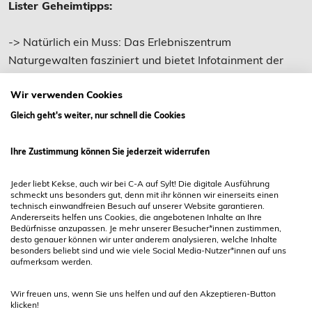
Lister Geheimtipps:
-> Natürlich ein Muss: Das Erlebniszentrum
Naturgewalten fasziniert und bietet Infotainment der
Extraklasse. Neu ist der beeindruckende Syltdome, ein
Wir verwenden Cookies
360-Grad-Kino mit wechselndem Programm.
Gleich geht's weiter, nur schnell die Cookies
-> Wer in diesem Hafen nicht goschen geht, hat Sylt
nicht verstanden. Einmal Fischbrötchen auf die Hand,
Ihre Zustimmung können Sie jederzeit widerrufen
einmal in den Clinch mit gierigen Möwen gehen,
Jeder liebt Kekse, auch wir bei C-A auf Sylt! Die digitale Ausführung
mindestens einmal Scampi mit Knobi, das gehört einfach
schmeckt uns besonders gut, denn mit ihr können wir einerseits einen
dazu.
technisch einwandfreien Besuch auf unserer Website garantieren.
Andererseits helfen uns Cookies, die angebotenen Inhalte an Ihre
Bedürfnisse anzupassen. Je mehr unserer Besucher*innen zustimmen,
desto genauer können wir unter anderem analysieren, welche Inhalte
-> Passen Sie die Kreuzfahrer-Tage im Sommer ab:
besonders beliebt sind und wie viele Social Media-Nutzer*innen auf uns
Wenn elegante Schiffe vor List auf Reede liegen und ihre
aufmerksam werden.
Passagiere mit Zodiacs an Land schippern, ist
Wir freuen uns, wenn Sie uns helfen und auf den Akzeptieren-Button
Sehleutetag!
klicken!