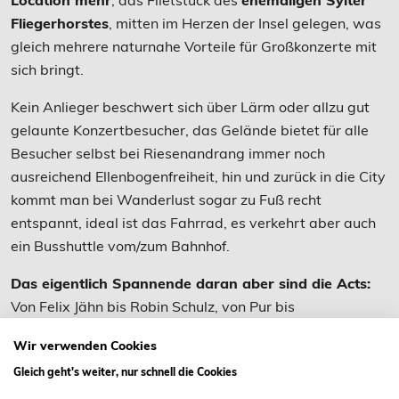
Location mehr
, das Filetstück des
ehemaligen Sylter
Fliegerhorstes
, mitten im Herzen der Insel gelegen, was
gleich mehrere naturnahe Vorteile für Großkonzerte mit
sich bringt.
Kein Anlieger beschwert sich über Lärm oder allzu gut
gelaunte Konzertbesucher, das Gelände bietet für alle
Besucher selbst bei Riesenandrang immer noch
ausreichend Ellenbogenfreiheit, hin und zurück in die City
kommt man bei Wanderlust sogar zu Fuß recht
entspannt, ideal ist das Fahrrad, es verkehrt aber auch
ein Busshuttle vom/zum Bahnhof.
Das eigentlich Spannende daran aber sind die Acts:
Von Felix Jähn bis Robin Schulz, von Pur bis
Revolverheld, eigentlich ist für jeden Geschmack was
Wir verwenden Cookies
dabei, aktuell und cool oder krass und kultig zum
Gleich geht's weiter, nur schnell die Cookies
Mitgröhlen.