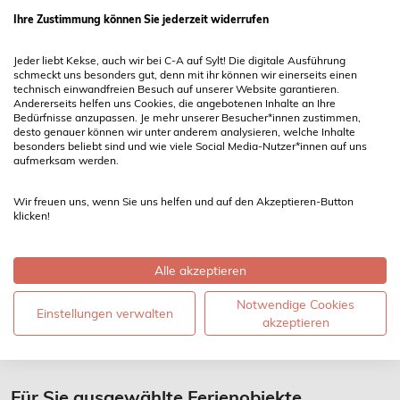
Ihre Zustimmung können Sie jederzeit widerrufen
Was geht
Jeder liebt Kekse, auch wir bei C-A auf Sylt! Die digitale Ausführung
Ok, manchmal hat man auch einfach Bock auf klassiches
schmeckt uns besonders gut, denn mit ihr können wir einerseits einen
Oldschool-Urlaubszeugs. So Sachen wie Wattwandern,
technisch einwandfreien Besuch auf unserer Website garantieren.
Andererseits helfen uns Cookies, die angebotenen Inhalte an Ihre
Radtouren, Schwimmbad oder das Auschecken von
Bedürfnisse anzupassen. Je mehr unserer Besucher*innen zustimmen,
desto genauer können wir unter anderem analysieren, welche Inhalte
Museen.
besonders beliebt sind und wie viele Social Media-Nutzer*innen auf uns
aufmerksam werden.
Vielleicht willst du auch einfach endlich mal Meer erleben
und interessierst dich für
Naturschutz
und die sensiblen
Wir freuen uns, wenn Sie uns helfen und auf den Akzeptieren-Button
klicken!
Seiten des
Weltnaturerbe Wattenmeer
?
Oder willst du endlich
surfen lernen
?
Alle akzeptieren
Hier
findest du, hervorragend sortiert von der
Sylt
Notwendige Cookies
Einstellungen verwalten
Marketinggesellschaft (SMG)
, alle entsprechenden Infos
akzeptieren
komprimiert.
Für Sie ausgewählte Ferienobjekte