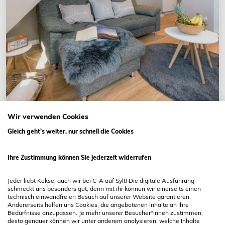
Wir verwenden Cookies
Wenningstedt-Braderup
Gleich geht's weiter, nur schnell die Cookies
Sylt Liebe
Mittelweg 13h
Ihre Zustimmung können Sie jederzeit widerrufen
4 Gäste
65 qm
2 Schlafzimmer
1 Bad
Eigener Garten
Jeder liebt Kekse, auch wir bei C-A auf Sylt! Die digitale Ausführung
400 m zum Wasser
schmeckt uns besonders gut, denn mit ihr können wir einerseits einen
technisch einwandfreien Besuch auf unserer Website garantieren.
Andererseits helfen uns Cookies, die angebotenen Inhalte an Ihre
Bedürfnisse anzupassen. Je mehr unserer Besucher*innen zustimmen,
desto genauer können wir unter anderem analysieren, welche Inhalte