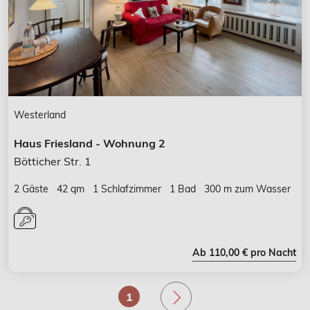
Westerland
Haus Friesland - Wohnung 2
Bötticher Str. 1
2 Gäste
42 qm
1 Schlafzimmer
1 Bad
300 m zum Wasser
Ab 110,00 € pro Nacht
.
1