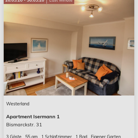
26.05.26 - 30.05.26
Last Minute
Westerland
Apartment Isermann 1
Bismarckstr. 31
3 Gäste
55 qm
1 Schlafzimmer
1 Bad
Eigener Garten