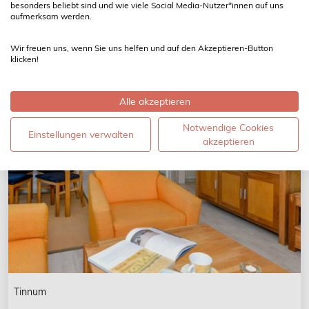
besonders beliebt sind und wie viele Social Media-Nutzer*innen auf uns
Ab 130,00 € pro Nacht
aufmerksam werden.
Wir freuen uns, wenn Sie uns helfen und auf den Akzeptieren-Button
26.05.26 - 30.05.26
Last Minute
klicken!
Alle akzeptieren
Notwendige Cookies
Einstellungen verwalten
akzeptieren
Tinnum