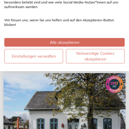
besonders beliebt sind und wie viele Social Media-Nutzer*innen auf uns
Seute Deern
aufmerksam werden.
Borigwai 4a
Wir freuen uns, wenn Sie uns helfen und auf den Akzeptieren-Button
2 Gäste
30 qm
1 Schlafzimmer
1 Bad
Eigener Garten
klicken!
1800 m zum Wasser
Alle akzeptieren
Notwendige Cookies
Einstellungen verwalten
Ab 55,00 € pro Nacht
akzeptieren