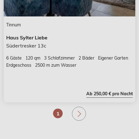
Tinnum
Haus Sylter Liebe
Südertresker 13c
6 Gäste
120 qm
3 Schlafzimmer
2 Bäder
Eigener Garten
Erdgeschoss
2500 m zum Wasser
Ab 250,00 € pro Nacht
.
1