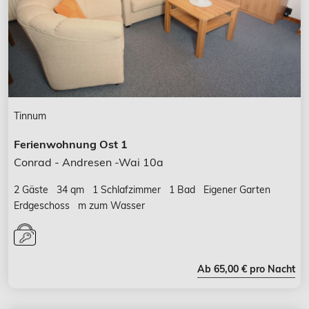
Tinnum
Ferienwohnung Ost 1
Conrad - Andresen -Wai 10a
2 Gäste
34 qm
1 Schlafzimmer
1 Bad
Eigener Garten
Erdgeschoss
m zum Wasser
Ab 65,00 € pro Nacht