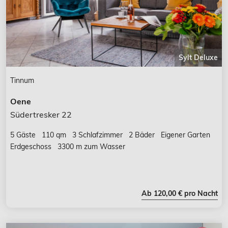
Sylt Deluxe
Tinnum
Oene
Südertresker 22
5 Gäste
110 qm
3 Schlafzimmer
2 Bäder
Eigener Garten
Erdgeschoss
3300 m zum Wasser
Ab 120,00 € pro Nacht