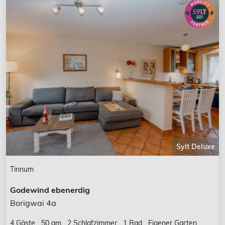
Sylt Deluxe
Tinnum
Godewind ebenerdig
Borigwai 4a
4 Gäste
50 qm
2 Schlafzimmer
1 Bad
Eigener Garten