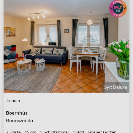
Sylt Deluxe
Tinnum
Boernhüs
Borigwai 4a
2 Gäste
45 qm
1 Schlafzimmer
1 Bad
Eigener Garten