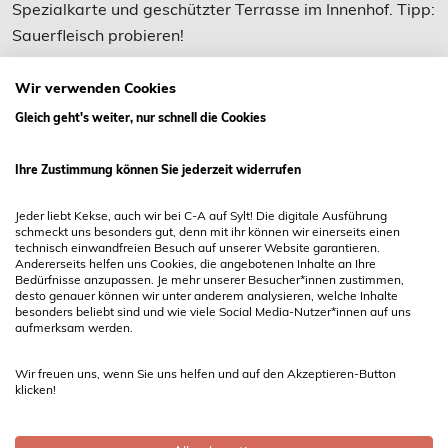
Spezialkarte und geschützter Terrasse im Innenhof. Tipp:
Sauerfleisch probieren!
Wir verwenden Cookies
Gleich geht's weiter, nur schnell die Cookies
Ihre Zustimmung können Sie jederzeit widerrufen
C - A SYLT Ferienwohnung GmbH
Jeder liebt Kekse, auch wir bei C-A auf Sylt! Die digitale Ausführung
Boysenstraße 14
schmeckt uns besonders gut, denn mit ihr können wir einerseits einen
technisch einwandfreien Besuch auf unserer Website garantieren.
25980 Sylt / Westerland
Andererseits helfen uns Cookies, die angebotenen Inhalte an Ihre
Bedürfnisse anzupassen. Je mehr unserer Besucher*innen zustimmen,
Telefon 04651 5175
desto genauer können wir unter anderem analysieren, welche Inhalte
E-Mail
info@cundasylt.de
besonders beliebt sind und wie viele Social Media-Nutzer*innen auf uns
aufmerksam werden.
Wir freuen uns, wenn Sie uns helfen und auf den Akzeptieren-Button
Bürozeiten
klicken!
Wir haben ganzjährig geöffnet