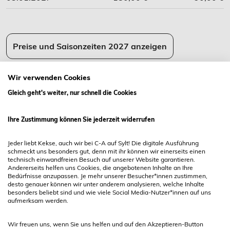
Preise und Saisonzeiten 2027 anzeigen
Wir verwenden Cookies
Gleich geht's weiter, nur schnell die Cookies
Belegzeitenkalender
Ihre Zustimmung können Sie jederzeit widerrufen
01
Freier Anreisetag
01
kein Anreisetag
Jeder liebt Kekse, auch wir bei C-A auf Sylt! Die digitale Ausführung
01
Belegt
01
An- / Abreisetag
schmeckt uns besonders gut, denn mit ihr können wir einerseits einen
technisch einwandfreien Besuch auf unserer Website garantieren.
Andererseits helfen uns Cookies, die angebotenen Inhalte an Ihre
Bedürfnisse anzupassen. Je mehr unserer Besucher*innen zustimmen,
desto genauer können wir unter anderem analysieren, welche Inhalte
August 2026
besonders beliebt sind und wie viele Social Media-Nutzer*innen auf uns
Pfeil zum vorherigen Monat
Pfeil zu
aufmerksam werden.
Mo
Di
Mi
Do
Fr
Sa
So
Wir freuen uns, wenn Sie uns helfen und auf den Akzeptieren-Button