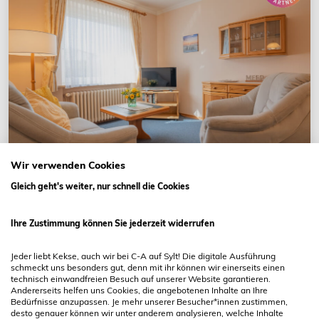
Wir verwenden Cookies
Gleich geht's weiter, nur schnell die Cookies
Westerland
Ihre Zustimmung können Sie jederzeit widerrufen
Kim im Haus Wega
Osthedig 17
Jeder liebt Kekse, auch wir bei C-A auf Sylt! Die digitale Ausführung
schmeckt uns besonders gut, denn mit ihr können wir einerseits einen
technisch einwandfreien Besuch auf unserer Website garantieren.
2 Gäste
45 qm
1 Schlafzimmer
1 Bad
Eigener Garten
Andererseits helfen uns Cookies, die angebotenen Inhalte an Ihre
1500 m zum Wasser
Bedürfnisse anzupassen. Je mehr unserer Besucher*innen zustimmen,
desto genauer können wir unter anderem analysieren, welche Inhalte