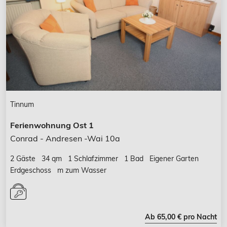
Tinnum
Ferienwohnung Ost 1
Conrad - Andresen -Wai 10a
2 Gäste
34 qm
1 Schlafzimmer
1 Bad
Eigener Garten
Erdgeschoss
m zum Wasser
Ab 65,00 € pro Nacht