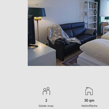
2
30 qm
Gäste max.
Wohnfläche