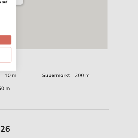
n auf
10 m
Supermarkt
300 m
50 m
026