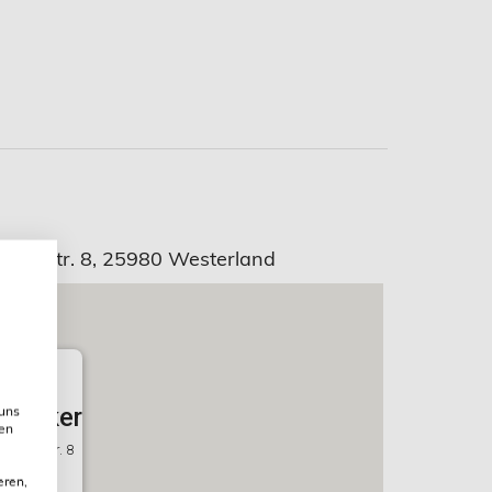
rks-Str. 8, 25980 Westerland
enkiker
 uns
ien
Dirks-Str. 8
and
eren,
Personen