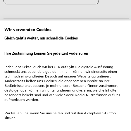
Wir verwenden Cookies
Belegzeitenkalender
Gleich geht's weiter, nur schnell die Cookies
01
Freier Anreisetag
01
kein Anreisetag
Ihre Zustimmung können Sie jederzeit widerrufen
01
Belegt
01
An- / Abreisetag
Jeder liebt Kekse, auch wir bei C-A auf Sylt! Die digitale Ausführung
schmeckt uns besonders gut, denn mit ihr können wir einerseits einen
technisch einwandfreien Besuch auf unserer Website garantieren.
August 2026
Pfeil zum vorherigen Monat
Pfeil zu
Andererseits helfen uns Cookies, die angebotenen Inhalte an Ihre
Bedürfnisse anzupassen. Je mehr unserer Besucher*innen zustimmen,
Mo
Di
Mi
Do
Fr
Sa
So
desto genauer können wir unter anderem analysieren, welche Inhalte
besonders beliebt sind und wie viele Social Media-Nutzer*innen auf uns
aufmerksam werden.
1
2
Wir freuen uns, wenn Sie uns helfen und auf den Akzeptieren-Button
3
4
5
6
7
8
9
klicken!
10
11
12
13
14
15
16