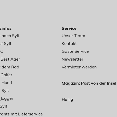
sinfos
Service
 nach Sylt
Unser Team
f Sylt
Kontakt
BC
Gäste Service
r Best Ager
Newsletter
it dem Rad
Vermieter werden
 Golfer
t Hund
Magazin: Post von der Insel
 Sylt
r Jogger
Hallig
Sylt
ants mit Lieferservice