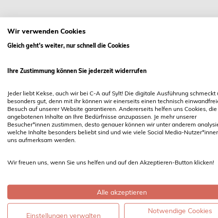
Wir verwenden Cookies
Gleich geht's weiter, nur schnell die Cookies
Ihre Zustimmung können Sie jederzeit widerrufen
C - A SYLT Ferienwohnung GmbH
Jeder liebt Kekse, auch wir bei C-A auf Sylt! Die digitale Ausführung schmeckt
Boysenstraße 14
besonders gut, denn mit ihr können wir einerseits einen technisch einwandfre
Besuch auf unserer Website garantieren. Andererseits helfen uns Cookies, die
25980 Sylt / Westerland
angebotenen Inhalte an Ihre Bedürfnisse anzupassen. Je mehr unserer
Besucher*innen zustimmen, desto genauer können wir unter anderem analysi
Telefon 04651 5175
welche Inhalte besonders beliebt sind und wie viele Social Media-Nutzer*inne
uns aufmerksam werden.
E-Mail
info@cundasylt.de
Wir freuen uns, wenn Sie uns helfen und auf den Akzeptieren-Button klicken!
Alle akzeptieren
Notwendige Cookies
Einstellungen verwalten