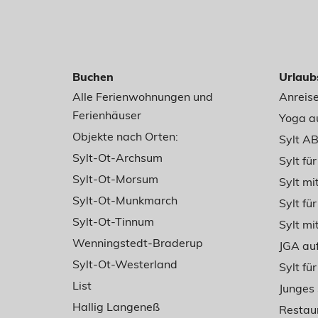
Buchen
Urlaub
Alle Ferienwohnungen und
Anreise
Ferienhäuser
Yoga au
Objekte nach Orten:
Sylt A
Sylt-Ot-Archsum
Sylt fü
Sylt-Ot-Morsum
Sylt m
Sylt-Ot-Munkmarch
Sylt für
Sylt-Ot-Tinnum
Sylt mi
Wenningstedt-Braderup
JGA auf
Sylt-Ot-Westerland
Sylt fü
List
Junges 
Hallig Langeneß
Restaur