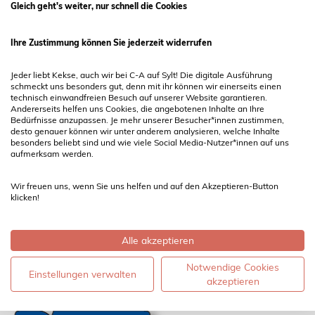
Boysenstraße 14
Gleich geht's weiter, nur schnell die Cookies
25980 Sylt / Westerland
Ihre Zustimmung können Sie jederzeit widerrufen
Telefon 04651 5175
E-Mail
info@cundasylt.de
Jeder liebt Kekse, auch wir bei C-A auf Sylt! Die digitale Ausführung
schmeckt uns besonders gut, denn mit ihr können wir einerseits einen
technisch einwandfreien Besuch auf unserer Website garantieren.
Andererseits helfen uns Cookies, die angebotenen Inhalte an Ihre
Bedürfnisse anzupassen. Je mehr unserer Besucher*innen zustimmen,
Bürozeiten
desto genauer können wir unter anderem analysieren, welche Inhalte
Wir haben ganzjährig geöffnet
besonders beliebt sind und wie viele Social Media-Nutzer*innen auf uns
aufmerksam werden.
Montag - Samstag 8:00 - 18:00 Uhr
Sonn- und Feiertags 8:00 - 16:00 Uhr
Wir freuen uns, wenn Sie uns helfen und auf den Akzeptieren-Button
klicken!
Folgen Sie uns
Alle akzeptieren
Notwendige Cookies
Einstellungen verwalten
akzeptieren