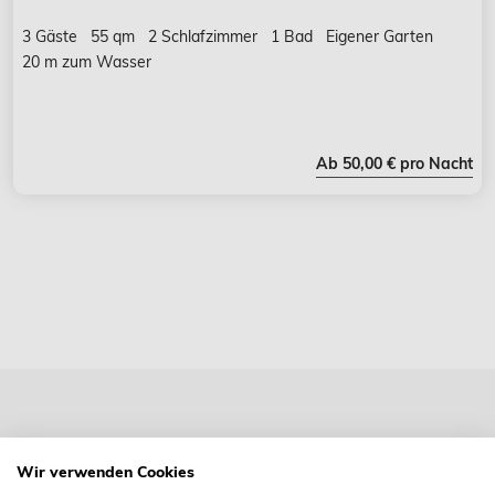
3 Gäste
55 qm
2 Schlafzimmer
1 Bad
Eigener Garten
20 m zum Wasser
Ab 50,00 € pro Nacht
C - A SYLT Ferienwohnung GmbH
Wir verwenden Cookies