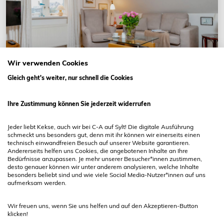
Wir verwenden Cookies
Gleich geht's weiter, nur schnell die Cookies
Ihre Zustimmung können Sie jederzeit widerrufen
Westerland
Jeder liebt Kekse, auch wir bei C-A auf Sylt! Die digitale Ausführung
schmeckt uns besonders gut, denn mit ihr können wir einerseits einen
Fähnrich im Haus Admiral
technisch einwandfreien Besuch auf unserer Website garantieren.
Andererseits helfen uns Cookies, die angebotenen Inhalte an Ihre
Friesische Str. 29
Bedürfnisse anzupassen. Je mehr unserer Besucher*innen zustimmen,
desto genauer können wir unter anderem analysieren, welche Inhalte
2 Gäste
35 qm
1 Schlafzimmer
1 Bad
450 m zum Wasser
besonders beliebt sind und wie viele Social Media-Nutzer*innen auf uns
aufmerksam werden.
Wir freuen uns, wenn Sie uns helfen und auf den Akzeptieren-Button
klicken!
Ab 55,00 € pro Nacht