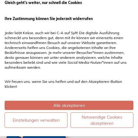
Boysenstraße 14
Gleich geht's weiter, nur schnell die Cookies
25980 Sylt / Westerland
Ihre Zustimmung können Sie jederzeit widerrufen
Telefon 04651 5175
E-Mail
info@cundasylt.de
Jeder liebt Kekse, auch wir bei C-A auf Sylt! Die digitale Ausführung
schmeckt uns besonders gut, denn mit ihr können wir einerseits einen
technisch einwandfreien Besuch auf unserer Website garantieren.
Andererseits helfen uns Cookies, die angebotenen Inhalte an Ihre
Bedürfnisse anzupassen. Je mehr unserer Besucher*innen zustimmen,
Bürozeiten
desto genauer können wir unter anderem analysieren, welche Inhalte
Wir haben ganzjährig geöffnet
besonders beliebt sind und wie viele Social Media-Nutzer*innen auf uns
aufmerksam werden.
Montag - Samstag 8:00 - 18:00 Uhr
Sonn- und Feiertags 8:00 - 16:00 Uhr
Wir freuen uns, wenn Sie uns helfen und auf den Akzeptieren-Button
klicken!
Folgen Sie uns
Alle akzeptieren
Notwendige Cookies
Einstellungen verwalten
akzeptieren