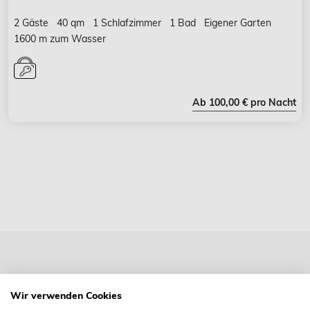
2 Gäste
40 qm
1 Schlafzimmer
1 Bad
Eigener Garten
1600 m zum Wasser
Ab 100,00 € pro Nacht
C - A SYLT Ferienwohnung GmbH
Wir verwenden Cookies